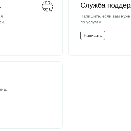
а
Служба поддер
мя
Напишите, если вам нужн
он.
по услугам.
Написать
ена,