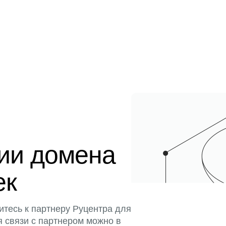
ции домена
ек
итесь к партнеру Руцентра для
я связи с партнером можно в