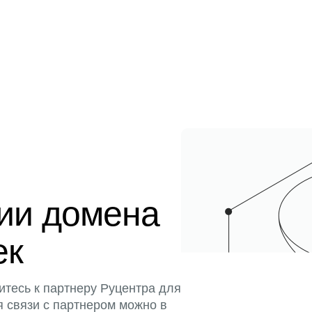
ции домена
ек
итесь к партнеру Руцентра для
я связи с партнером можно в