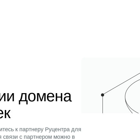
ции домена
ек
итесь к партнеру Руцентра для
я связи с партнером можно в