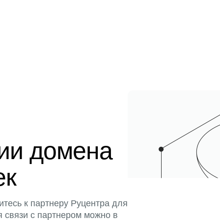
ции домена
ек
итесь к партнеру Руцентра для
я связи с партнером можно в