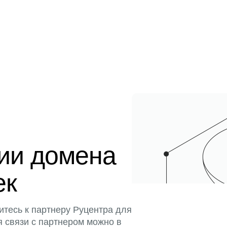
ции домена
ек
итесь к партнеру Руцентра для
я связи с партнером можно в