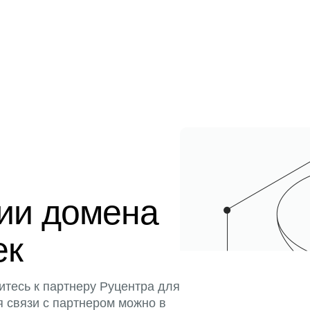
ции домена
ек
итесь к партнеру Руцентра для
я связи с партнером можно в