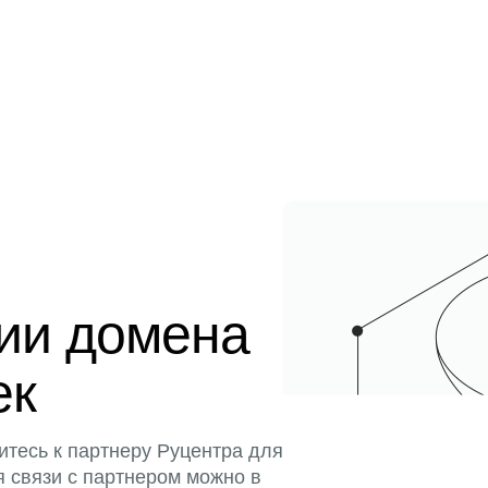
ции домена
ек
итесь к партнеру Руцентра для
я связи с партнером можно в