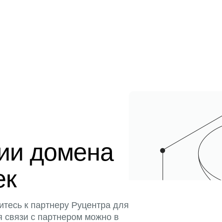
ции домена
ек
итесь к партнеру Руцентра для
я связи с партнером можно в