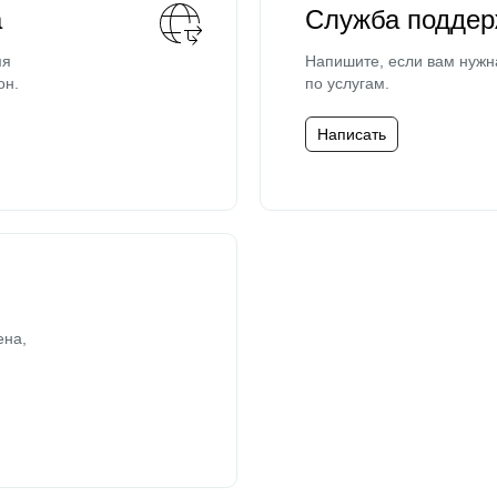
а
Служба поддер
мя
Напишите, если вам нужн
он.
по услугам.
Написать
ена,