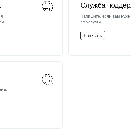
а
Служба поддер
мя
Напишите, если вам нужн
он.
по услугам.
Написать
ена,