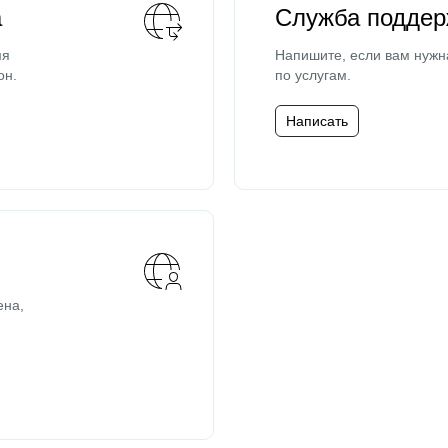
а
Служба поддер
мя
Напишите, если вам нужн
он.
по услугам.
Написать
ена,