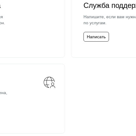
а
Служба поддер
мя
Напишите, если вам нужн
он.
по услугам.
Написать
ена,