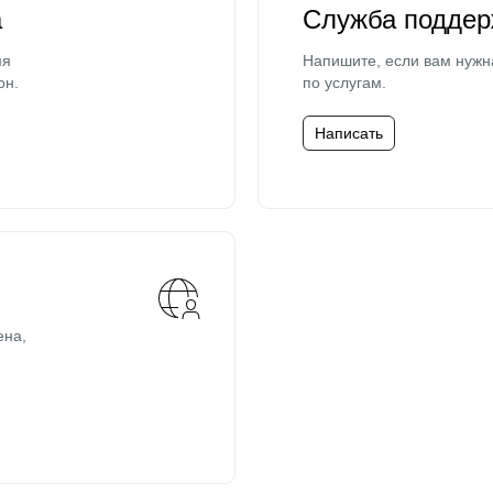
а
Служба поддер
мя
Напишите, если вам нужн
он.
по услугам.
Написать
ена,