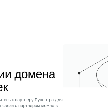
ции домена
ек
итесь к партнеру Руцентра для
я связи с партнером можно в