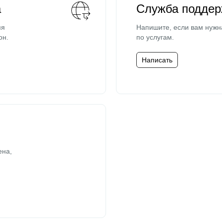
а
Служба поддер
мя
Напишите, если вам нужн
он.
по услугам.
Написать
ена,