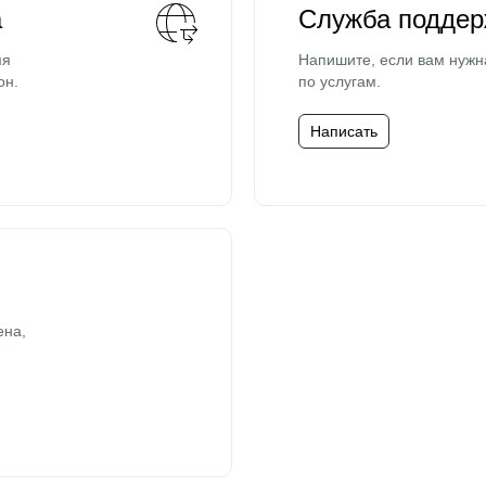
а
Служба поддер
мя
Напишите, если вам нужн
он.
по услугам.
Написать
ена,