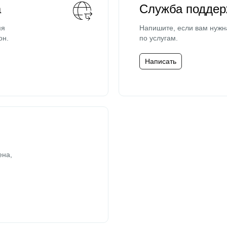
а
Служба поддер
мя
Напишите, если вам нужн
он.
по услугам.
Написать
ена,