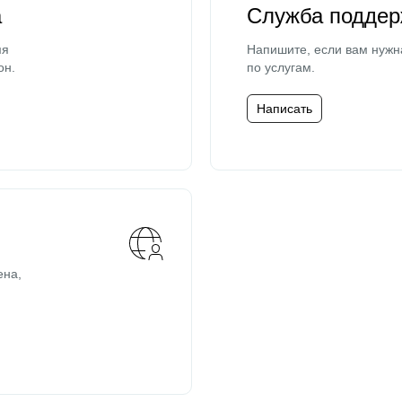
а
Служба поддер
мя
Напишите, если вам нужн
он.
по услугам.
Написать
ена,