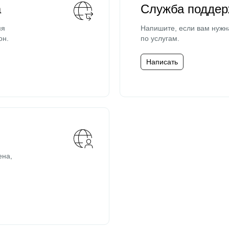
а
Служба поддер
мя
Напишите, если вам нужн
он.
по услугам.
Написать
ена,