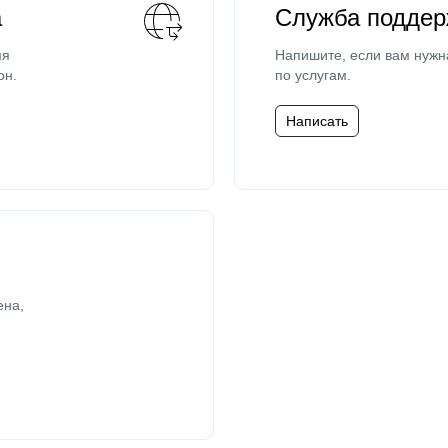
а
Служба поддер
мя
Напишите, если вам нужн
он.
по услугам.
Написать
ена,