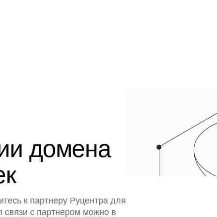
ции домена
ек
итесь к партнеру Руцентра для
я связи с партнером можно в