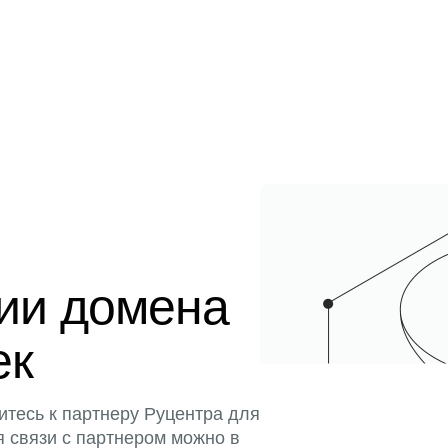
ции домена
ек
итесь к партнеру Руцентра для
я связи с партнером можно в