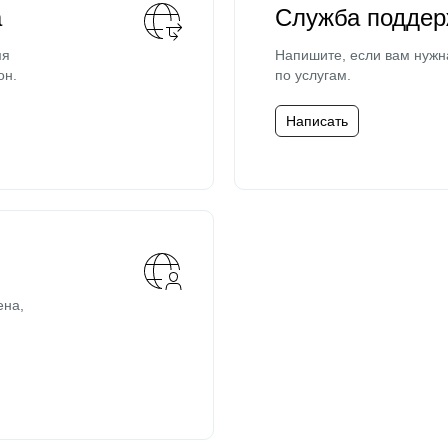
а
Служба поддер
мя
Напишите, если вам нужн
он.
по услугам.
Написать
ена,