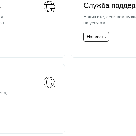
а
Служба поддер
мя
Напишите, если вам нужн
он.
по услугам.
Написать
ена,