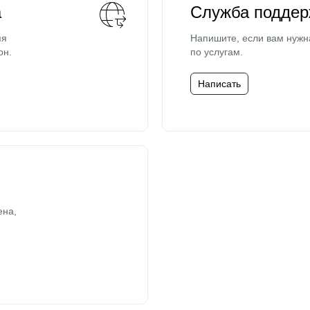
а
Служба поддер
мя
Напишите, если вам нужн
он.
по услугам.
Написать
ена,