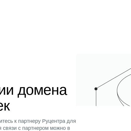
ции домена
ек
итесь к партнеру Руцентра для
я связи с партнером можно в