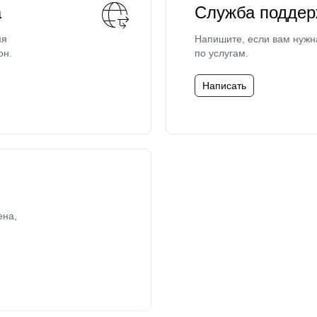
а
Служба поддер
мя
Напишите, если вам нужн
он.
по услугам.
Написать
ена,