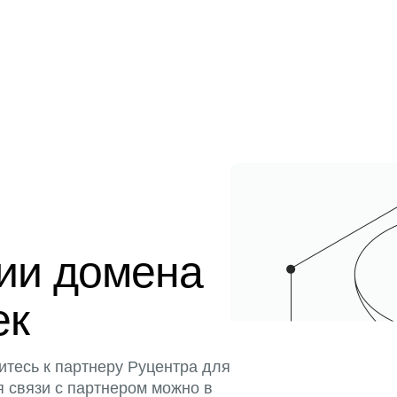
ции домена
ек
итесь к партнеру Руцентра для
я связи с партнером можно в