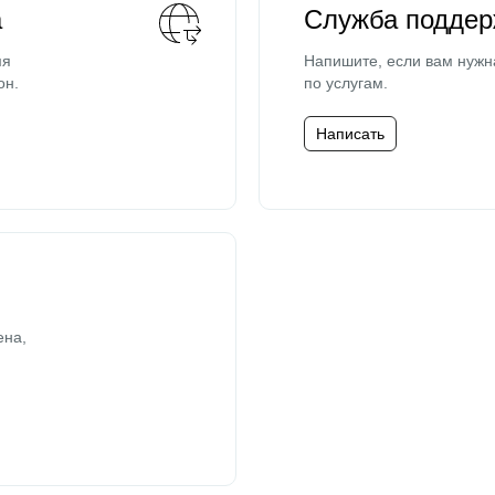
а
Служба поддер
мя
Напишите, если вам нужн
он.
по услугам.
Написать
ена,