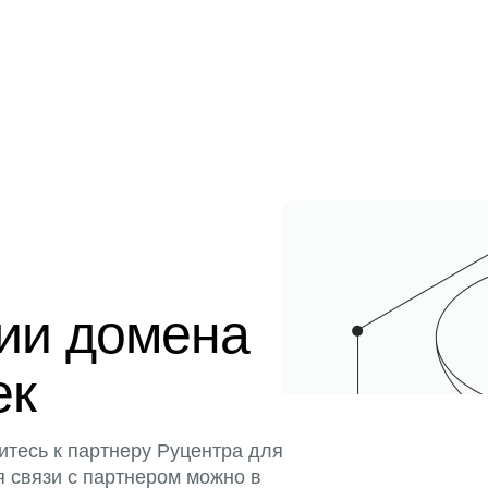
ции домена
ек
итесь к партнеру Руцентра для
я связи с партнером можно в