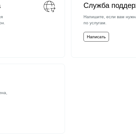
а
Служба поддер
мя
Напишите, если вам нужн
он.
по услугам.
Написать
ена,