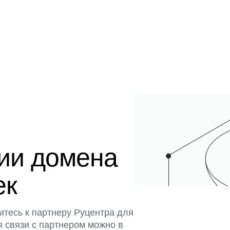
ции домена
ек
итесь к партнеру Руцентра для
я связи с партнером можно в