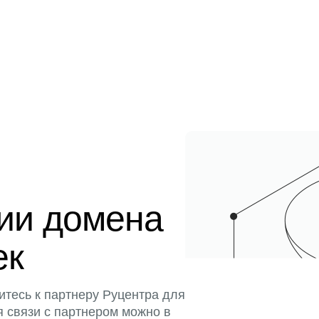
ции домена
ек
итесь к партнеру Руцентра для
я связи с партнером можно в