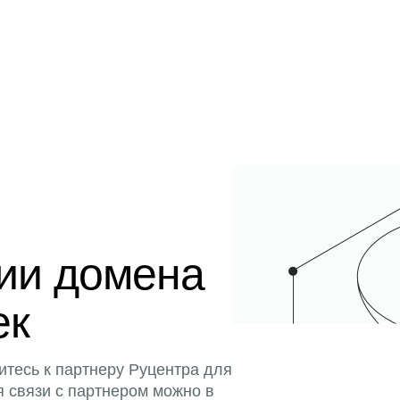
ции домена
ек
итесь к партнеру Руцентра для
я связи с партнером можно в