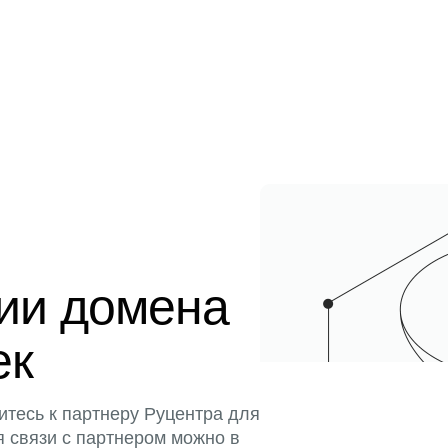
ции домена
ек
итесь к партнеру Руцентра для
я связи с партнером можно в