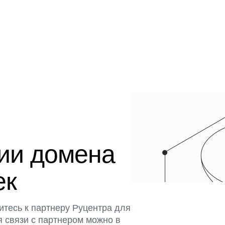
ции домена
ек
итесь к партнеру Руцентра для
я связи с партнером можно в