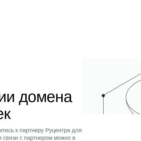
ции домена
ек
итесь к партнеру Руцентра для
я связи с партнером можно в