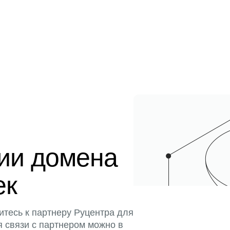
ции домена
ек
итесь к партнеру Руцентра для
я связи с партнером можно в