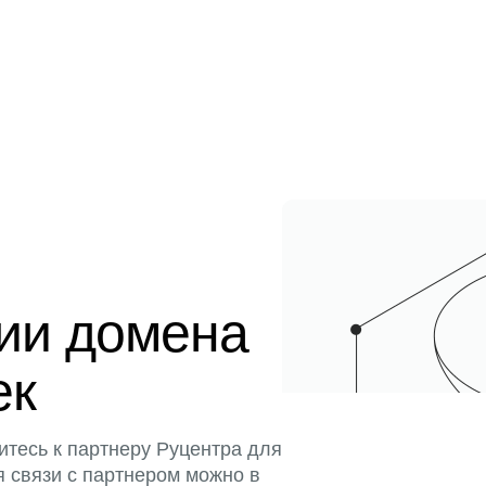
ции домена
ек
итесь к партнеру Руцентра для
я связи с партнером можно в