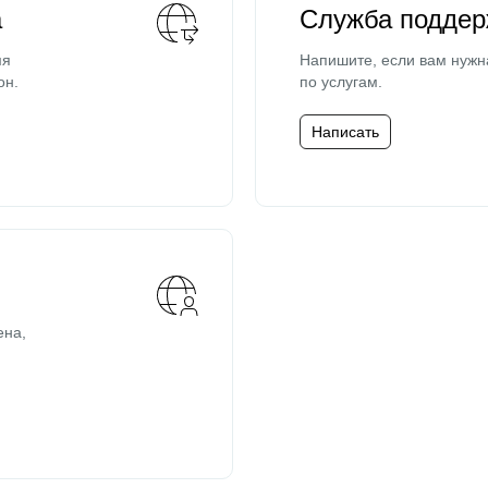
а
Служба поддер
мя
Напишите, если вам нужн
он.
по услугам.
Написать
ена,