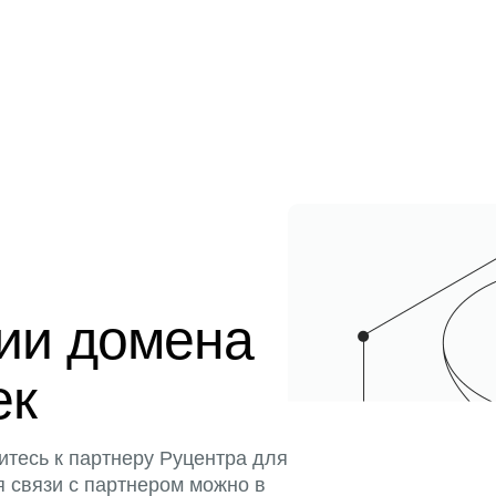
ции домена
ек
итесь к партнеру Руцентра для
я связи с партнером можно в