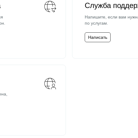
а
Служба поддер
мя
Напишите, если вам нужн
он.
по услугам.
Написать
ена,