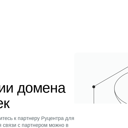
ции домена
ек
итесь к партнеру Руцентра для
я связи с партнером можно в