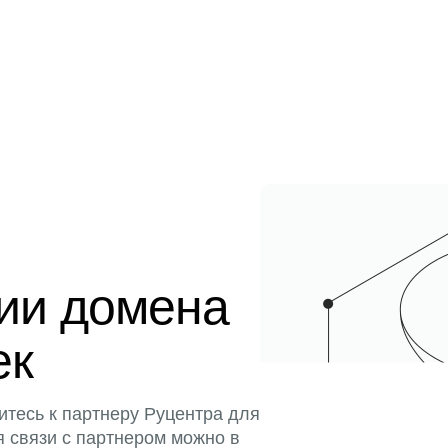
ции домена
ек
итесь к партнеру Руцентра для
я связи с партнером можно в