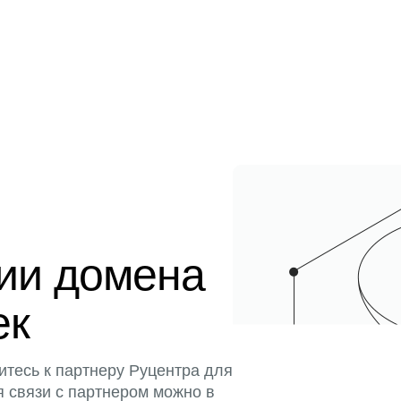
ции домена
ек
итесь к партнеру Руцентра для
я связи с партнером можно в