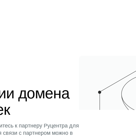
ции домена
ек
итесь к партнеру Руцентра для
я связи с партнером можно в