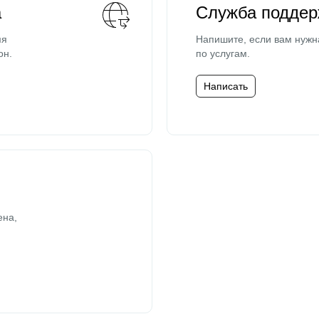
а
Служба поддер
мя
Напишите, если вам нужн
он.
по услугам.
Написать
ена,