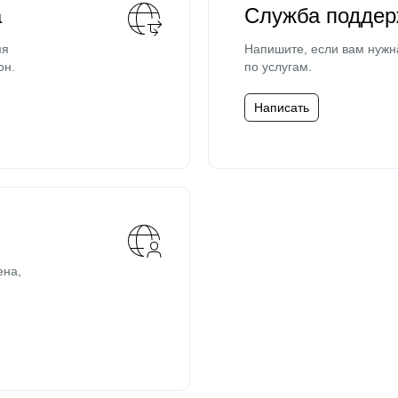
а
Служба поддер
мя
Напишите, если вам нужн
он.
по услугам.
Написать
ена,