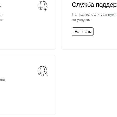
а
Служба поддер
мя
Напишите, если вам нужн
он.
по услугам.
Написать
ена,